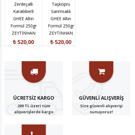
Sadeyağ
Zerdeçallı
Taşköprü
Kırmızı Biberli
Yağ K
Karabiberli
Sarımsaklı
GHEE Altın
Yaklaşık
GHEE Altın
GHEE Altın
Formül 250gr
Cam Kav
Formül 250gr
Formül 250gr
ZEYTİNHAN
₺ 1.38
ZEYTİNHAN
ZEYTİNHAN
₺ 520,00
₺ 520,00
₺ 520,00
ÜCRETSIZ KARGO
GÜVENLI ALIŞVERIŞ
200 TL üzeri tüm
Size güvenli alışverişi
alışverişlerde kargo
sunuyoruz!
ücretsiz