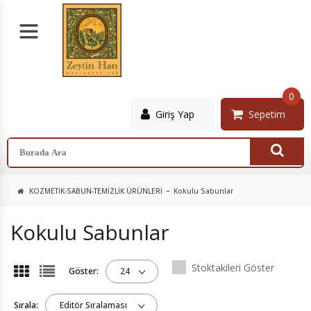
0
Giriş Yap
Sepetim
KOZMETIK-SABUN-TEMIZLIK ÜRÜNLERI
Kokulu Sabunlar
Kokulu Sabunlar
Stoktakileri Göster
Göster:
24
Sırala:
Editör Sıralaması