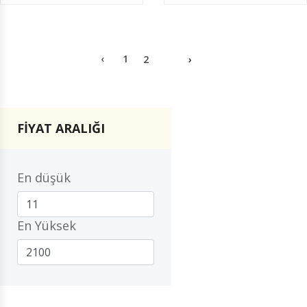
‹
1
2
›
FİYAT ARALIĞI
En düşük
En Yüksek