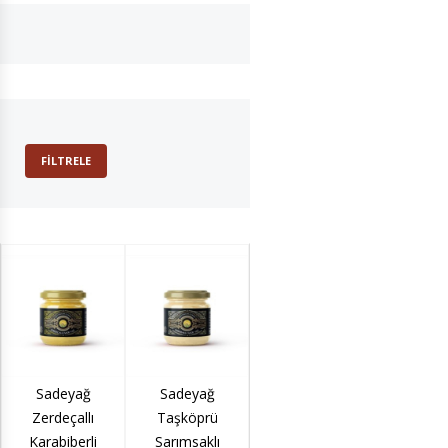
FILTRELE
Sadeyağ
Sadeyağ
Sadeyağ Toz
Sadeyağ
Zerdeçallı
Taşköprü
Kırmızı Biberli
Yağ K
Karabiberli
Sarımsaklı
GHEE Altın