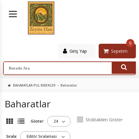
0
Giriş Yap
Sepetim
BAHARATLAR-PUL BIBERLER
Baharatlar
Baharatlar
Stoktakileri Göster
Göster:
24
Sırala:
Editör Sıralaması