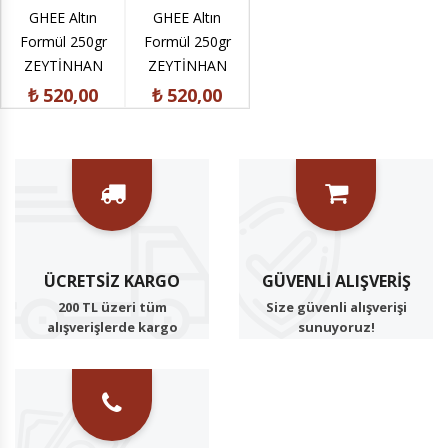
Yaklaşık
GHEE Altın
GHEE Altın
Formül 250gr
Cam Kav
Formül 250gr
Formül 250gr
ZEYTİNHAN
₺ 1.38
ZEYTİNHAN
ZEYTİNHAN
₺ 520,00
₺ 520,00
₺ 520,00
ÜCRETSIZ KARGO
GÜVENLI ALIŞVERIŞ
200 TL üzeri tüm
Size güvenli alışverişi
alışverişlerde kargo
sunuyoruz!
ücretsiz