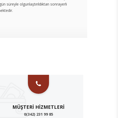
gün süreyle olgunlaştırıldıktan sonrayerli
mektedir.
MÜŞTERI HIZMETLERI
0(342) 231 99 85