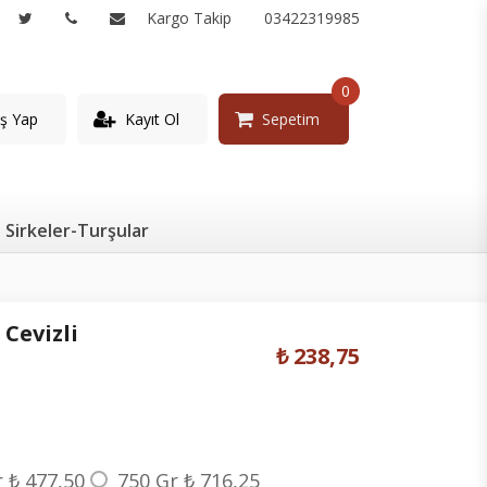
Kargo Takip
03422319985
0
iş Yap
Kayıt Ol
Sepetim
Sirkeler-Turşular
Cevizli
₺ 238,75
r
₺ 477,50
750 Gr
₺ 716,25