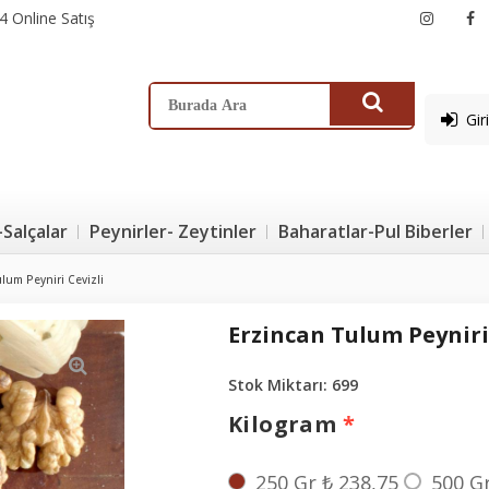
4 Online Satış
Gir
-Salçalar
Peynirler- Zeytinler
Baharatlar-Pul Biberler
lum Peyniri Cevizli
Erzincan Tulum Peyniri 
Stok Miktarı:
699
Kilogram
*
250 Gr
₺ 238,75
500 G