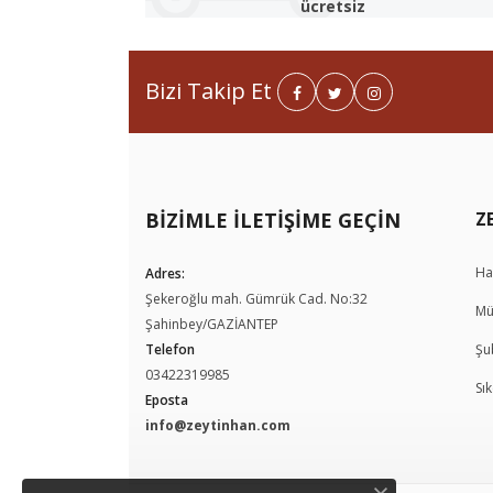
ücretsiz
Bizi Takip Et
BIZIMLE İLETIŞIME GEÇIN
Ha
Adres:
Şekeroğlu mah. Gümrük Cad. No:32
Mü
Şahinbey/GAZİANTEP
Telefon
Şu
03422319985
Sı
Eposta
info@zeytinhan.com