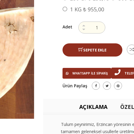
1 KG
₺ 955,00
Adet
SEPETE EKLE
TELEF
WHATSAPP ILE SIPARIŞ
Ürün Paylaş
AÇIKLAMA
ÖZEL
Tulum peynirimiz, Erzincan yöresinin e
tamamen geleneksel usullerle üretilme