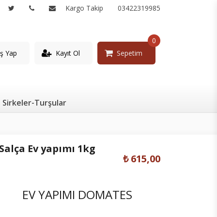
Kargo Takip
03422319985
0
iş Yap
Kayıt Ol
Sepetim
Sirkeler-Turşular
Salça Ev yapımı 1kg
₺ 615,00
​EV YAPIMI DOMATES