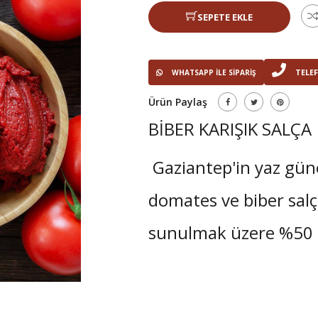
SEPETE EKLE
TELEF
WHATSAPP ILE SIPARIŞ
Ürün Paylaş
BİBER KARIŞIK SALÇA
Gaziantep'in yaz gün
domates ve biber salç
sunulmak üzere %50 